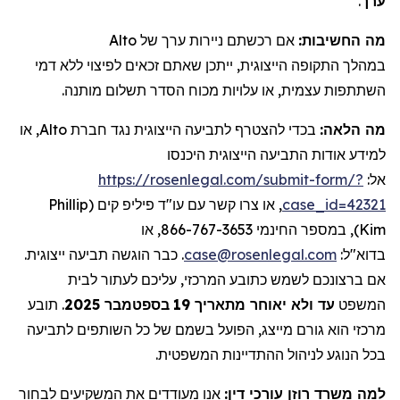
ערך
.
מה החשיבות:
אם רכשתם
ניירות ערך
של
Alto
במהלך התקופה הייצוגית, ייתכן שאתם זכאים לפיצוי ללא דמי
השתתפות עצמית, או עלויות מכוח הסדר תשלום מותנה.
מה הלאה:
בכדי להצטרף לתביעה הייצוגית נגד חברת
Alto
, או
למידע אודות התביעה הייצוגית היכנסו
אל:
https://rosenlegal.com/submit-form/?
case_id=42321
, או צרו קשר עם עו"ד פיליפ קים (
Phillip
Kim
), במספר החינמי 866-767-3653, או
בדוא"ל:
case@rosenlegal.com
. כבר הוגשה תביעה ייצוגית.
אם ברצונכם לשמש כתובע המרכזי, עליכם לעתור לבית
המשפט
עד ולא יאוחר מתאריך
19
בספטמבר
2025
.
תובע
מרכזי הוא גורם מייצג, הפועל בשמם של כל השותפים לתביעה
בכל הנוגע לניהול ההתדיינות המשפטית.
למה משרד רוזן עורכי דין:
אנו מעודדים את המשקיעים לבחור