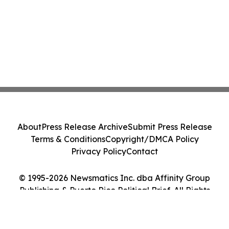
About
Press Release Archive
Submit Press Release
Terms & Conditions
Copyright/DMCA Policy
Privacy Policy
Contact
© 1995-2026 Newsmatics Inc. dba Affinity Group
Publishing & Puerto Rico Political Brief. All Rights
Reserved.
Cookie Settings / Your Privacy Choices