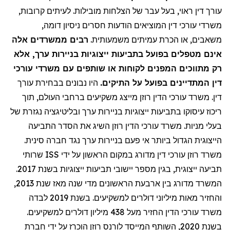
עורך דין ראוי, בעל עבר של הצלחות מובילות. לעיתים קרובות,
משרדי עורכי דין המוציאים הודעות חסרים ניסיון דומה,
משאבים, או הכרת עמיתים משמעותית.
רבים ממשרדים אלה
אינם מטפלים בפועל בתביעות ייצוגיות בניירות ערך, אלא
רק מתווכים המפנים לקוחות או שותפים עם משרדי עורכי
דין המתדיינים בפועל על התיקים.
היו נבונים בבחירת עורך
דין. משרד עורכי הדין רוזן מייצג משקיעים ברחבי העולם, תוך
ריכוז עיסוקו בתביעות ייצוגיות בניירות ערך ובליטיגציה נגזרת של
בעלי מניות. משרד עורכי הדין רוזן השיג את הסדר התביעה
הייצוגית הגדול ביותר אי פעם בניירות ערך נגד חברה סינית.
משרד רוזן עורכי דין מדורג במקום הראשון על ידי
ISS
שרותי
תביעה ייצוגית, בגין מספר יישובי תביעות ייצוגיות בשנת 2017.
המשרד מדורג בין ארבעת הראשונים מדי שנה מאז שנת 2013,
והחזיר מאות מיליוני דולרים למשקיעים. בשנת 2019 לבדה
משרד עורכי הדין החזיר
מעל
438 מיליון דולרים למשקיעים.
בשנת 2020, השותף המייסד לורנס רוזן הוכרז על ידי חברת