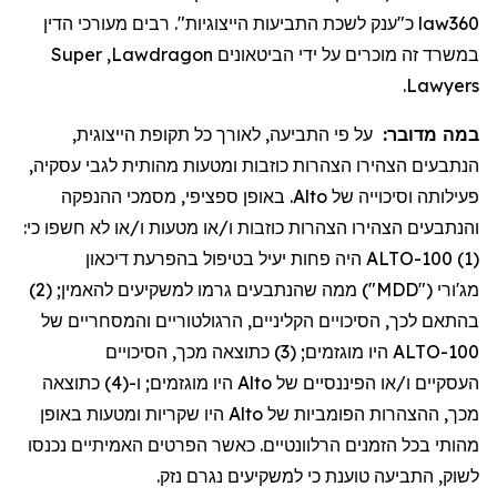
law360
כ"ענק לשכת התביעות הייצוגיות". רבים
מעורכי הדין
במשרד זה מוכרים על ידי הביטאונים
Lawdragon
,
Super
.
Lawyers
במה מדובר:
על
פי
התביעה,
לאורך
כל
תקופת
הייצוגית
,
הנתבעים
הצהירו
הצהרות
כוזבות
ומטעות
מהותית
לגבי
עסקיה
,
פעילותה
וסיכוייה
של
Alto
.
באופן
ספציפי
,
מסמכי
ההנפקה
והנתבעים
הצהירו
הצהרות
כוזבות
ו/
או
מטעות
ו/
או
לא
חשפו
כי
:
(1) ALTO-100
היה
פחות
יעיל
בטיפול
בהפרעת
דיכאון
מג'ורי
("MDD")
ממה
שהנתבעים
גרמו
למשקיעים
להאמין
; (2)
בהתאם
לכך
,
הסיכויים
הקליניים
,
הרגולטוריים
והמסחריים
של
ALTO-100
היו
מוגזמים
; (3)
כתוצאה
מכך
,
הסיכויים
העסקיים
ו/
או
הפיננסיים
של
Alto
היו
מוגזמים
; ו-(4)
כתוצאה
מכך
,
ההצהרות
הפומביות
של
Alto
היו
שקריות
ומטעות
באופן
מהותי
בכל
הזמנים
הרלוונטיים
.
כאשר
הפרטים
האמיתיים
נכנסו
לשוק
, התביעה
טוענת
כי
למשקיעים
נגרם
נזק
.