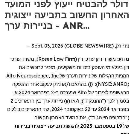
דולר להבטיח ייעוץ לפני המועד
האחרון החשוב בתביעה ייצוגית
בניירות ערך - ANR…
ניו יורק, Sept. 03, 2025 (GLOBE NEWSWIRE) --
מדוע:
משרד רוזן עורכי דין (
Rosen Law Firm
), משרד עורכי
דין בינלאומי העוסק בזכויות משקיעים, מזכיר לרוכשים את
המניות הרגילות של
ניירות הערך
של
Alto Neuroscience, Inc.
(
NYSE: ANRO
)
:
(i)
בהתאם
ו/
או
ניתן
לעקוב
אחר
ההנפקה
הראשונית
לציבור
של
Alto
שנערכה
ב-2
בפברואר
2024
או
בסמוך
לכך
("
ההנפקה
"); ו/
או
(ii)
ניירות
ערך
בין
התאריכים
2
בפברואר
2024
עד
22
באוקטובר
2024,
שני התאריכים כוללים
("התקופה הייצוגית"
)
, את המועד האחרון החשוב
של
19
בספטמבר
2025
להגשת תביעה ייצוגית בניירות