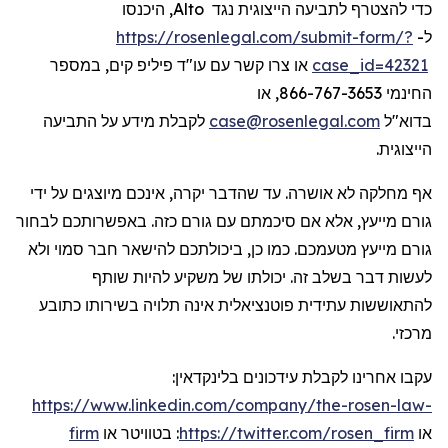
כדי להצטרף לתביעה הייצוגית נגד
Alto
, היכנסו
ל-
https://rosenlegal.com/submit-form/?
case_id=42321
או צרו קשר עם עו"ד פיליפ קים, במספר
החינמי 866-767-3653, או
בדוא"ל
case@rosenlegal.com
לקבלת מידע על התביעה
הייצוגית.
אף מחלקה לא אושרה. עד שהדבר יקרה, אינכם מיוצגים על ידי
גורם מייעץ, אלא אם סיכמתם עם גורם כזה. באפשרותכם לבחור
גורם מייעץ מטעמכם. כמו כן, ביכולתכם להישאר חבר סמוי ולא
לעשות דבר בשלב זה. יכולתו של משקיע להיות שותף
להתאוששות עתידית פוטנציאלית אינה תלויה בשירותו כתובע
מרכזי.
עקבו אחרינו לקבלת
עידכונים
בלינקדאין
:
https://www.linkedin.com/company/the-rosen-law-
או
https://twitter.com/rosen_firm
:
בטוויטר
או
firm